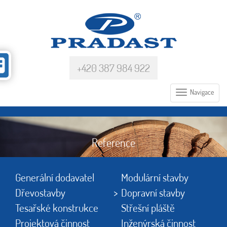
+420 387 984 922
Navigace
Reference
Generální dodavatel
Modulární stavby
Dřevostavby
Dopravní stavby
Tesařské konstrukce
Střešní pláště
Projektová činnost
Inženýrská činnost