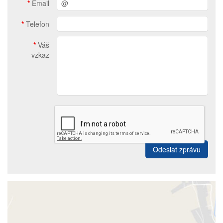
*
Email
*
Telefon
*
Váš
vzkaz