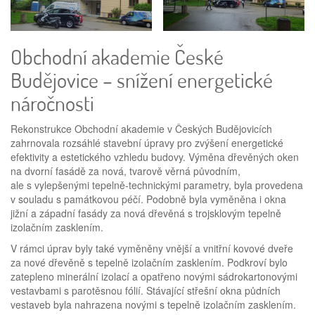
Obchodní akademie České
Budějovice – snížení energetické
náročnosti
Rekonstrukce Obchodní akademie v Českých Budějovicích
zahrnovala rozsáhlé stavební úpravy pro zvýšení energetické
efektivity a estetického vzhledu budovy. Výměna dřevěných oken
na dvorní fasádě za nová, tvarově věrná původním,
ale s vylepšenými tepelně-technickými parametry, byla provedena
v souladu s památkovou péčí. Podobně byla vyměněna i okna
jižní a západní fasády za nová dřevěná s trojsklovým tepelně
izolačním zasklením.
V rámci úprav byly také vyměněny vnější a vnitřní kovové dveře
za nové dřevěně s tepelně izolačním zasklením. Podkroví bylo
zatepleno minerální izolací a opatřeno novými sádrokartonovými
vestavbami s parotěsnou fólií. Stávající střešní okna půdních
vestaveb byla nahrazena novými s tepelně izolačním zasklením.