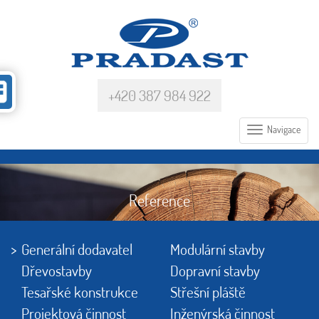
+420 387 984 922
Navigace
Reference
Generální dodavatel
Modulární stavby
Dřevostavby
Dopravní stavby
Tesařské konstrukce
Střešní pláště
Projektová činnost
Inženýrská činnost