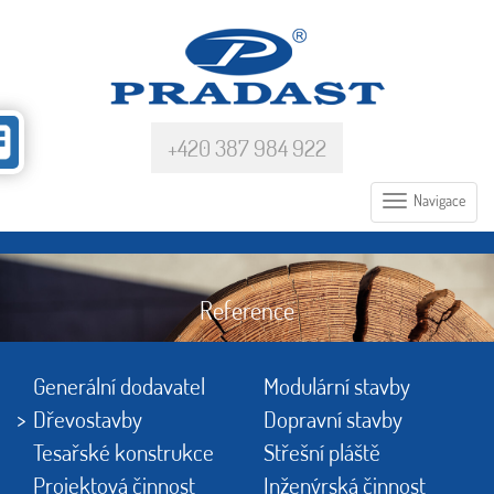
+420 387 984 922
Navigace
Reference
Generální dodavatel
Modulární stavby
Dřevostavby
Dopravní stavby
Tesařské konstrukce
Střešní pláště
Projektová činnost
Inženýrská činnost