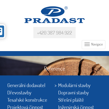
+420 387 984 922
Navigace
Reference
Generální dodavatel
Modulární stavby
Dřevostavby
Dopravní stavby
Tesařské konstrukce
Střešní pláště
Projektová činnost
Inženýrská činnost